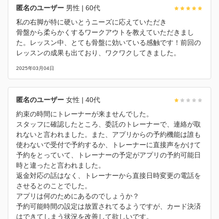
匿名のユーザー
男性
| 60代
私の右脚が特に硬いとうニーズに応えていただき
骨盤から柔らかくするワークアウトを教えていただきまし
た。レッスン中、とても骨盤に効いている感触です！前回の
レッスンの成果も出ており、ワクワクしてきました。
2025年03月04日
匿名のユーザー
女性
| 40代
約束の時間にトレーナーが来ませんでした。
スタッフに確認したところ、委託のトレーナーで、連絡が取
れないと言われました。また、アプリからの予約機能は誰も
使わないで受付で予約するか、トレーナーに直接声をかけて
予約をとっていて、トレーナーの予定がアプリの予約可能日
時と違ったと言われました。
返金対応の話はなく、トレーナーから直接日時変更の電話を
させるとのことでした。
アプリは何のためにあるのでしょうか？
予約可能時間の設定は放置されてるようですが、カード決済
はできてしまう状況を改善して欲しいです。