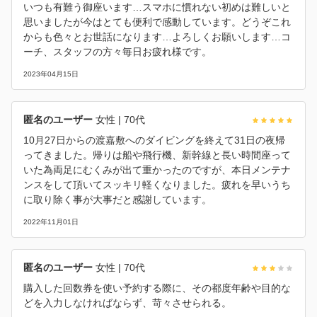
いつも有難う御座います…スマホに慣れない初めは難しいと
思いましたが今はとても便利で感動しています。どうぞこれ
からも色々とお世話になります…よろしくお願いします…コ
ーチ、スタッフの方々毎日お疲れ様です。
2023年04月15日
匿名のユーザー
女性
| 70代
10月27日からの渡嘉敷へのダイビングを終えて31日の夜帰
ってきました。帰りは船や飛行機、新幹線と長い時間座って
いた為両足にむくみが出て重かったのですが、本日メンテナ
ンスをして頂いてスッキリ軽くなりました。疲れを早いうち
に取り除く事が大事だと感謝しています。
2022年11月01日
匿名のユーザー
女性
| 70代
購入した回数券を使い予約する際に、その都度年齢や目的な
どを入力しなければならず、苛々させられる。