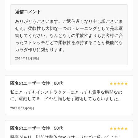
返信コメント
ありがとうございます。ご返信遅くなり申し訳ございま
せん。柔軟性も大切な一つのトレーニングとして是非継
続してください。なんとなくの柔軟性よりもお客様に合
ったストレッチなどで柔軟性を維持することが機能的な
カラダ作りに繋がります。
2024年11月18日
匿名のユーザー
女性
| 80代
私にとってもインストラクターにとっても貴重な時間なの
に、遅刻して🙏 イヤな顔もせず施術してもらいました。
2023年07月06日
匿名のユーザー
女性
| 50代
腰痛があり、以前は整体やマッサージなどに通っていまし