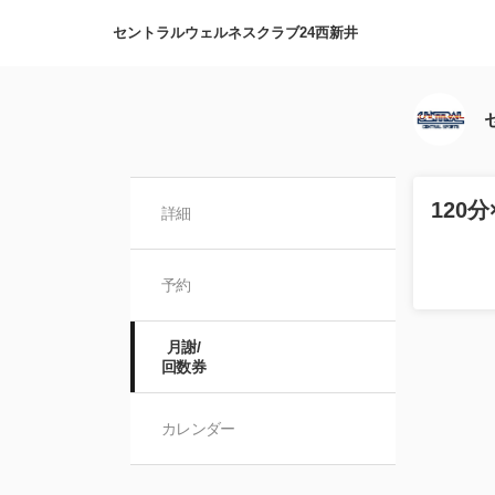
セントラルウェルネスクラブ24西新井
120
詳細
予約
月謝/

回数券
カレンダー