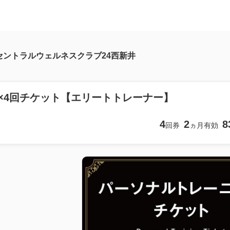
セントラルウェルネスクラブ24西新井
分×4回チケット【エリートトレーナー】
4
2
8
回券
ヵ月有効