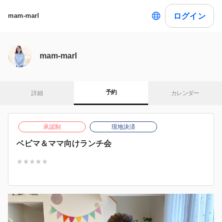
ログイン
mam-marl
mam-marl
予約
詳細
カレンダー
承認制
現地決済
ベビマ＆ママ向けランチ会