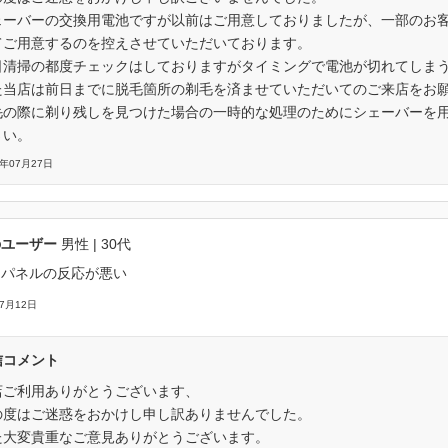
ェーバーの交換用電池ですが以前はご用意しておりましたが、一部のお
てご用意するのを控えさせていただいております。
日清掃の都度チェックはしておりますがタイミングで電池が切れてしま
た当店は前日までに脱毛箇所の剃毛を済ませていただいてのご来店をお
毛の際に剃り残しを見つけた場合の一時的な処理のためにシェーバーを
さい。
6年07月27日
のユーザー
男性
| 30代
チパネルの反応が悪い
07月12日
信コメント
店ご利用ありがとうございます、
の度はご迷惑をおかけし申し訳ありませんでした。
た大変貴重なご意見ありがとうございます。