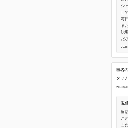
シ
し
毎
ま
脱
だ
202
匿名
タッ
2026年
返
当
こ
ま