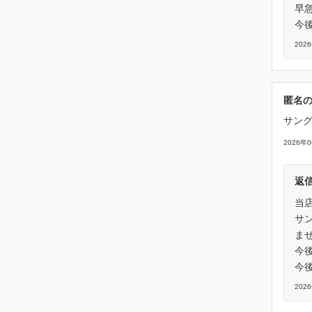
早
今
202
匿名
サン
2026年
返
当
サ
ま
今
今
202