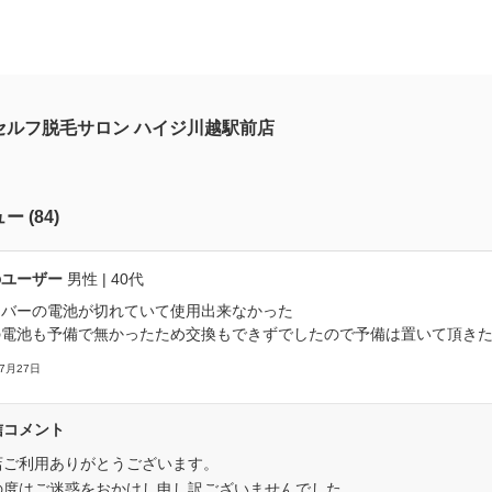
セルフ脱毛サロン ハイジ川越駅前店
ュー
(
84
)
のユーザー
男性
| 40代
ーバーの電池が切れていて使用出来なかった
の電池も予備で無かったため交換もできずでしたので予備は置いて頂き
07月27日
信コメント
店ご利用ありがとうございます。
の度はご迷惑をおかけし申し訳ございませんでした。