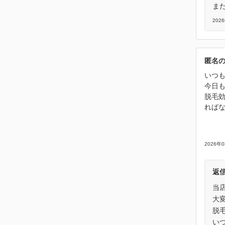
ま
202
匿名
いつ
今日
脱毛
れば
2026年
返
当
大
脱
い