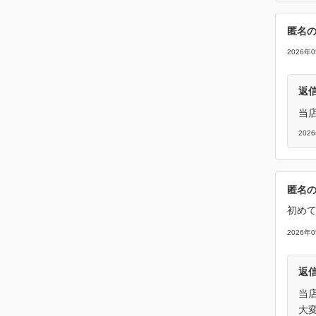
匿名
2026年
返
当
202
匿名
初め
2026年
返
当
大