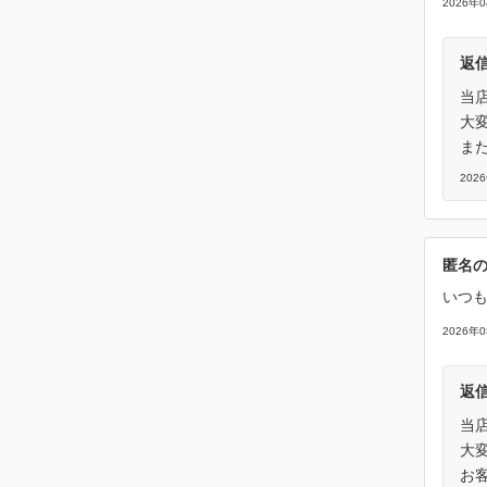
2026年
返
当
大
ま
202
匿名
いつも
2026年
返
当
大
お