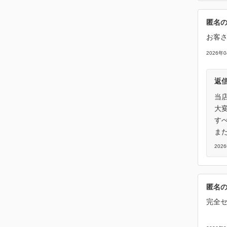
匿名
お客
2026年
返
当
大
す
ま
202
匿名
完全