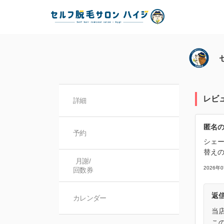
レビ
詳細
匿名
予約
シェ
替え
月謝/

2026年
回数券
返
カレンダー
当
こ