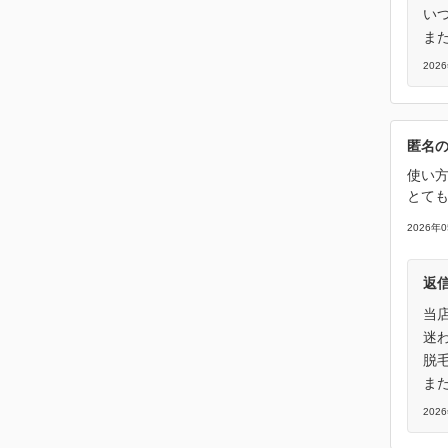
い
ま
202
匿名
使い
とても
2026年
返
当
迷
脱
ま
202