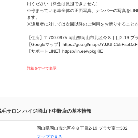
用ください（料金は負担できません）
※停まっている車全体の正面写真、ナンバーの写真をLI
ます。
※違反者に対しては次回以降のご利用をお断りすること
【住所】〒700-0975 岡山県岡山市北区今８丁目2-19 プ
【Googleマップ】https://goo.gl/maps/YJJUhCb5FseDZ
【サポートLINE】https://lin.ee/vpkgKlE
詳細をすべて表示
脱毛サロン ハイジ岡山下中野店の基本情報
岡山県岡山市北区今８丁目2-19 プラザ富士302
マップで見る