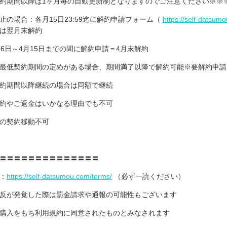
約期間以降は1ヶ月毎の自動更新制となりますのでご注意ください※※
止の場合：各月15日23:59迄に解約申請フォーム（
https://self-datsum
以降は翌月末解約
16日～4月15日までの間に解約申請＝4月末解約
最低契約期間の定めがある場合、期間満了以降で解約可能※要解約申請
約期間以降継続の場合は同額で継続
約やご返金はいかなる理由でも不可
の契約移動不可
〓〓〓〓〓〓〓〓〓〓〓〓〓〓
：
https://self-datsumou.com/terms/
（必ず一読ください）
反が発覚した際は罰金請求や通報の可能性もございます
購入をもち利用規約に同意されたものとみなされます