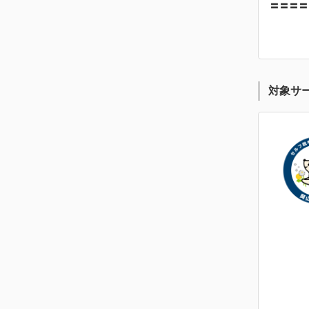
〓〓〓〓
対象サ