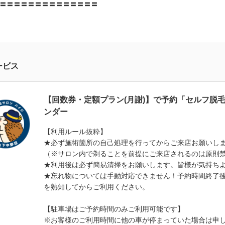
〓〓〓〓〓〓〓〓〓〓〓〓〓〓
ービス
【回数券・定額プラン(月謝)】で予約「セルフ脱
ンダー
【利用ルール抜粋】
★必ず施術箇所の自己処理を行ってからご来店お願いし
（※サロン内で剃ることを前提にご来店されるのは原則
★利用後は必ず簡易清掃をお願いします。皆様が気持ち
★忘れ物については手動対応できません！予約時間終了
を熟知してからご利用ください。
【駐車場はご予約時間のみご利用可能です】
※お客様のご利用時間に他の車が停まっていた場合は申