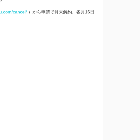
※
ou.com/cancel/
）から申請で月末解約、各月16日