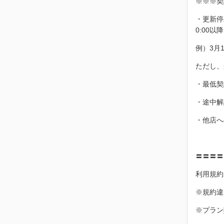
※※※契
・更新停
0:00
例）3月
ただし、
・最低契
・途中解
・他店へ
〓〓〓〓
利用規約
※規約違
※プラン