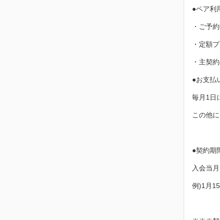
●ペア利
・ご予約
・定額プ
・主契約
●お支払
毎月1日
この他に
●契約期
入会当月
例)1月