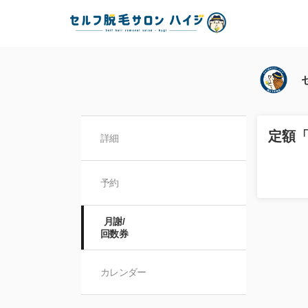
定額「
詳細
予約
月謝/

回数券
カレンダー