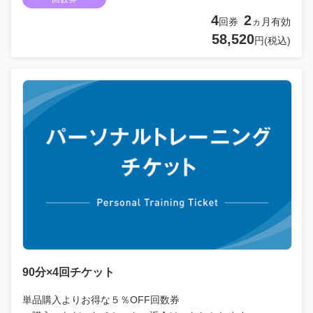
4
2
回券
ヵ月有効
58,520
円(税込)
90分×4回チケット
単品購入よりお得な５％OFF回数券