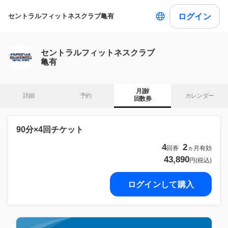
ログイン
セントラルフィットネスクラブ亀有
セントラルフィットネスクラブ
亀有
月謝/

詳細
予約
カレンダー
回数券
90分×4回チケット
4
2
回券
ヵ月有効
43,890
円(税込)
ログインして購入