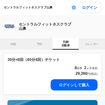
ログイン
セントラルフィットネスクラブ山鼻
セントラルフィットネスクラブ
山鼻
月謝/

詳細
予約
カレンダー
回数券
30分×8回（60分4回）チケット
8
2
回券
ヵ月有効
29,260
円(税込)
ログインして購入