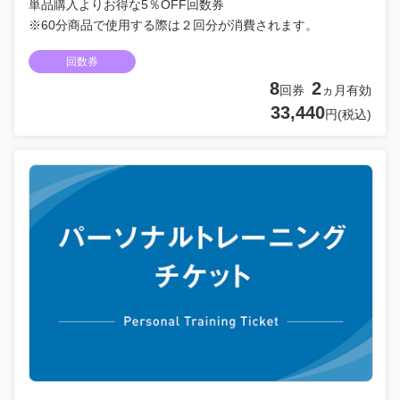
単品購入よりお得な5％OFF回数券
※60分商品で使用する際は２回分が消費されます。
回数券
8
2
回券
ヵ月有効
33,440
円(税込)