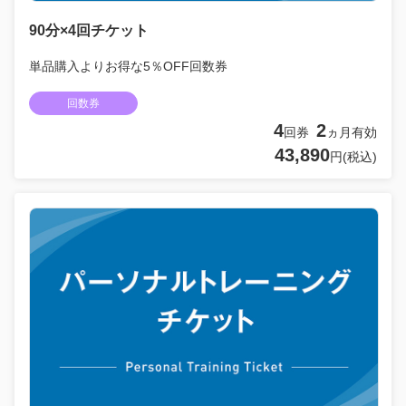
90分×4回チケット
単品購入よりお得な5％OFF回数券
回数券
4
2
回券
ヵ月有効
43,890
円(税込)