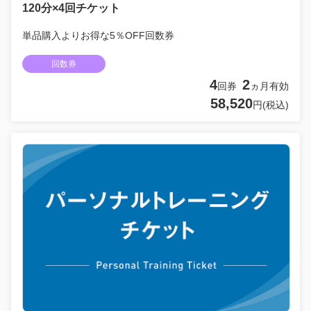
120分×4回チケット
単品購入よりお得な5％OFF回数券
回数券
4
2
回券
ヵ月有効
58,520
円(税込)