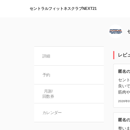
セントラルフィットネスクラブNEXT21
レビ
詳細
匿名
予約
セント
良い
月謝/

筋肉
回数券
2026年
カレンダー
匿名
整い