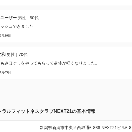
のユーザー
男性
| 50代
レッシュできました
12月26日
文和
男性
| 70代
なもみほぐしをやってもらって身体が軽くなりました。
12月05日
トラルフィットネスクラブNEXT21の基本情報
新潟県新潟市中央区西堀通6-866 NEXT21ビル6-8