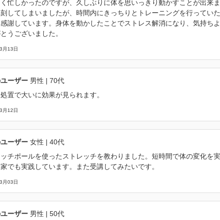
らく忙しかったのですが、久しぶりに体を思いっきり動かすことが出来
遅刻してしまいましたが、時間内にきっちりとトレーニングを行ってい
に感謝しています。身体を動かしたことでストレス解消になり、気持ち
がとうございました。
03月13日
のユーザー
男性
| 70代
な処置で大いに効果が見られます。
03月12日
のユーザー
女性
| 40代
レッチポールを使ったストレッチを教わりました。短時間で体の変化を
を家でも実践しています。また受講してみたいです。
03月03日
のユーザー
男性
| 50代