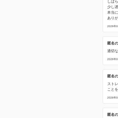
しば
少し
本当
あり
2026年
匿名
適切
2026年
匿名
スト
こと
2026年
匿名