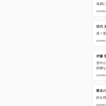
体調
2026年
田代 
度々
2026年
伊藤 
背中か
的確
2026年
匿名
的を
2026年