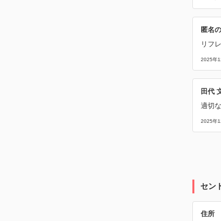
匿名
リフ
2025年
田代 
適切
2025年
セン
住所