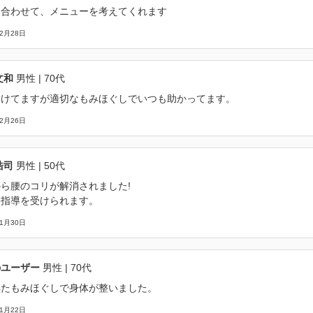
に合わせて、メニューを考えてくれます
02月28日
文和
男性
| 70代
受けてますが適切なもみほぐしでいつも助かってます。
02月26日
浩司
男性
| 50代
ら腰のコリが解消されました!
な指導を受けられます。
01月30日
のユーザー
男性
| 70代
得たもみほぐしで身体が整いました。
01月22日