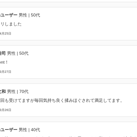
のユーザー
男性
| 50代
キリしました
04月25日
浩司
男性
| 50代
lent！
03月27日
文和
男性
| 70代
何回も受けてますが毎回気持ち良く揉みほぐされて満足してます。
03月26日
のユーザー
男性
| 40代