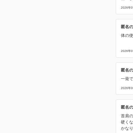
2026年
匿名
体の
2026年
匿名
一発
2026年
匿名
首肩
硬く
かな