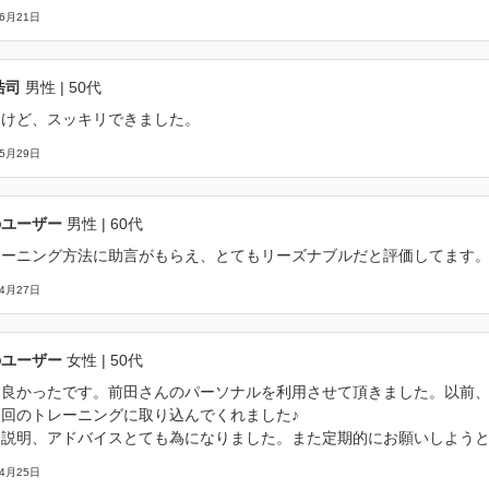
06月21日
浩司
男性
| 50代
たけど、スッキリできました。
05月29日
のユーザー
男性
| 60代
レーニング方法に助言がもらえ、とてもリーズナブルだと評価してます
04月27日
のユーザー
女性
| 50代
も良かったです。前田さんのパーソナルを利用させて頂きました。以前
今回のトレーニングに取り込んでくれました♪
な説明、アドバイスとても為になりました。また定期的にお願いしよう
04月25日