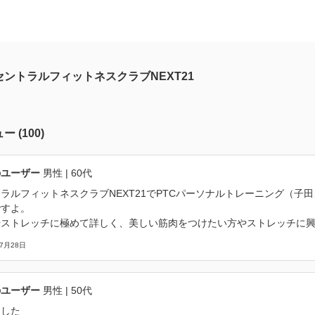
セントラルフィットネスクラブNEXT21
ュー
(
100
)
のユーザー
男性
| 60代
ラルフィットネスクラブNEXT21でPTCパーソナルトレーニング（子
ですよ。
やストレッチに極めて詳しく、美しい筋肉をつけたい方やストレッチに
07月28日
のユーザー
男性
| 50代
ました