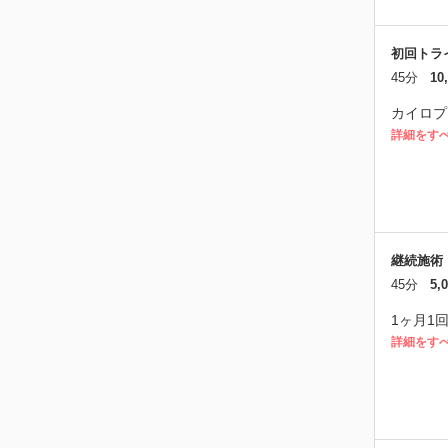
初回トラ
45分
10
カイロプ
詳細をす
継続施術
45分
5,
1ヶ月1
詳細をす