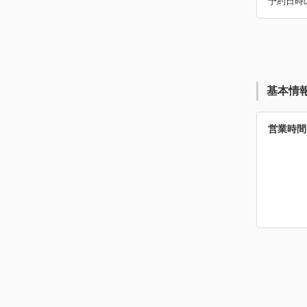
予約日時
基本情
営業時間