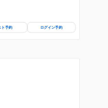
スト予約
ログイン予約