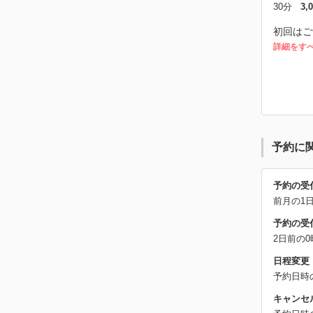
30分
3,
初回はご
詳細をす
予約に
予約の受
前月の1日
予約の受
2日前の0
日程変更
予約日時
キャンセ