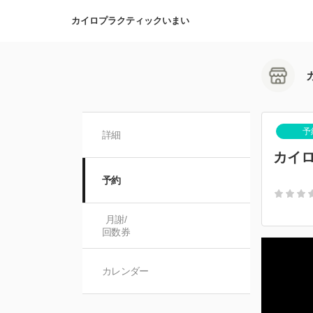
カイロプラクティックいまい
予
詳細
カイ
予約
月謝/

回数券
カレンダー