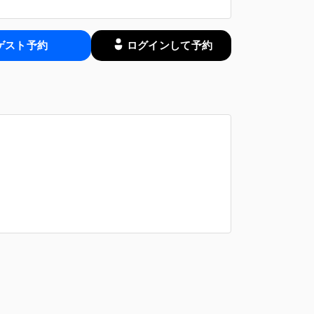
ゲスト予約
ログインして予約