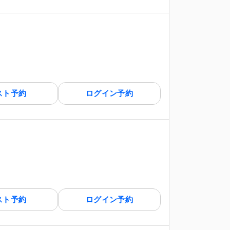
スト予約
ログイン予約
スト予約
ログイン予約