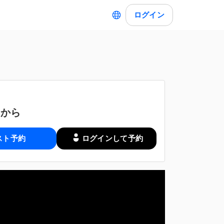
ログイン
らから
スト予約
ログインして予約