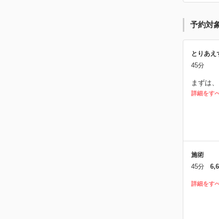
予約対
とりあえ
45分
まずは、
詳細をす
施術
45分
6,
詳細をす