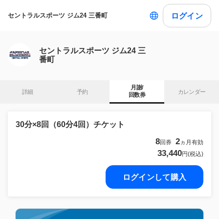
ログイン
セントラルスポーツ ジム24 三番町
セントラルスポーツ ジム24 三
番町
月謝/

詳細
予約
カレンダー
回数券
30分×8回（60分4回）チケット
8
2
回券
ヵ月有効
33,440
円(税込)
ログインして購入