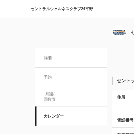
セントラルウェルネスクラブ24平野
詳細
予約
セント
月謝/

住所
回数券
カレンダー
電話番号