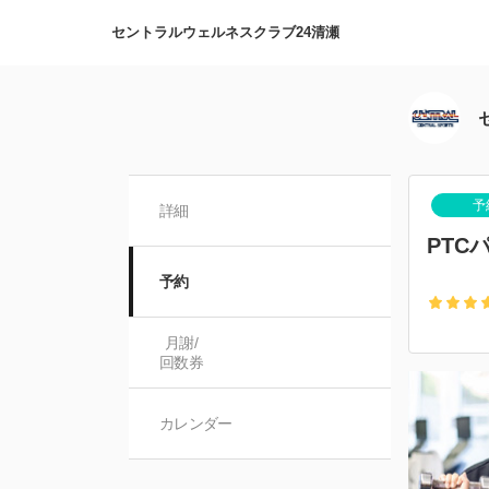
セントラルウェルネスクラブ24清瀬
予
詳細
PTC
予約
月謝/

回数券
カレンダー