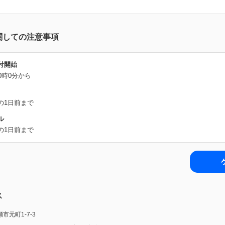
関しての注意事項
付開始
0時0分から
の1日前まで
ル
の1日前まで
ス
市元町1-7-3