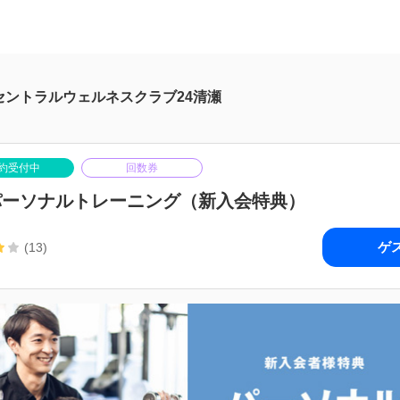
セントラルウェルネスクラブ24清瀬
約受付中
回数券
パーソナルトレーニング（新入会特典）
ゲ
(13)