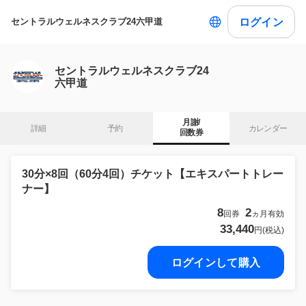
ログイン
セントラルウェルネスクラブ24六甲道
セントラルウェルネスクラブ24
六甲道
月謝/

詳細
予約
カレンダー
回数券
30分×8回（60分4回）チケット【エキスパートトレー
ナー】
8
2
回券
ヵ月有効
33,440
円(税込)
ログインして購入