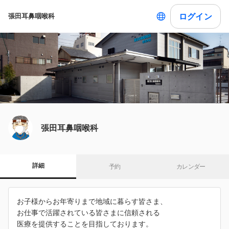
ログイン
張田耳鼻咽喉科
張田耳鼻咽喉科
詳細
予約
カレンダー
お子様からお年寄りまで地域に暮らす皆さま、
お仕事で活躍されている皆さまに信頼される
医療を提供することを目指しております。