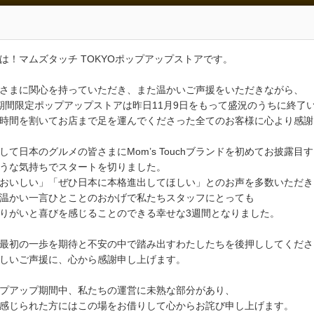
は！マムズタッチ TOKYOポップアップストアです。
さまに関心を持っていただき、また温かいご声援をいただきながら、
期間限定ポップアップストアは昨日11月9日をもって盛況のうちに終了
時間を割いてお店まで足を運んでくださった全てのお客様に心より感謝
して日本のグルメの皆さまにMom’s Touchブランドを初めてお披露目
うな気持ちでスタートを切りました。
おいしい」「ぜひ日本に本格進出してほしい」とのお声を多数いただき
温かい一言ひとことのおかげで私たちスタッフにとっても
りがいと喜びを感じることのできる幸せな3週間となりました。
最初の一歩を期待と不安の中で踏み出すわたしたちを後押ししてくださ
しいご声援に、心から感謝申し上げます。
プアップ期間中、私たちの運営に未熟な部分があり、
感じられた方にはこの場をお借りして心からお詫び申し上げます。