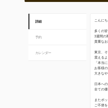
こんにち
詳細
多くの皆
3週間の
予約
貴重なお
東京、そ
カレンダー
震えるよ
「本当に
お客様の
大きなや
日本への
全ての優
またポッ
ご不便を