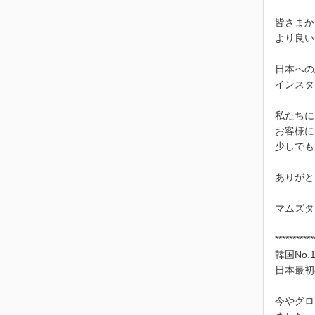
皆さまか
より良い
日本への
インスタ
私たちに
お客様に
少しでも
ありがと
マムズタ
***********
韓国No
日本最初
今やグロ