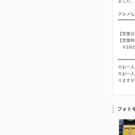
ました。
グルメな
***********
【営業日】
【営業時間
※10/
***********
※お一人
※お一人
りますが
フォト