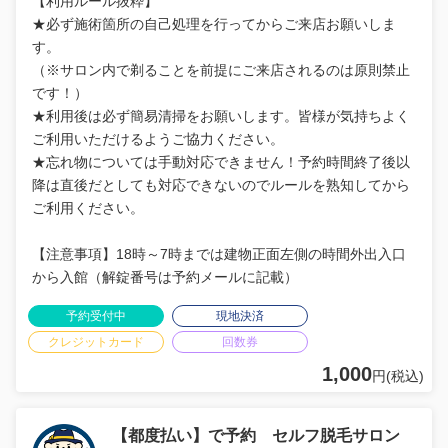
【利用ルール抜粋】
★必ず施術箇所の自己処理を行ってからご来店お願いしま
す。
（※サロン内で剃ることを前提にご来店されるのは原則禁止
です！）
★利用後は必ず簡易清掃をお願いします。皆様が気持ちよく
ご利用いただけるようご協力ください。
★忘れ物については手動対応できません！予約時間終了後以
降は直後だとしても対応できないのでルールを熟知してから
ご利用ください。
【注意事項】18時～7時までは建物正面左側の時間外出入口
から入館（解錠番号は予約メールに記載）
予約受付中
現地決済
クレジットカード
回数券
1,000
円(税込)
【都度払い】で予約 セルフ脱毛サロン