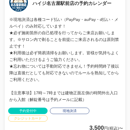
ハイジ名古屋駅前店の予約カレンダー
※現地決済は各種コード払い（PayPay・auPay・d払い・メ
ルペイ）のみ対応しています！
★必ず施術箇所の自己処理を行ってからご来店お願いしま
す。※サロン内で剃ることを前提にご来店されるのは原則禁
止です！
★利用後は必ず簡易清掃をお願いします。皆様が気持ちよく
ご利用いただけるようご協力ください。
★忘れ物については手動対応できません！予約時間終了後以
降は直後だとしても対応できないのでルールを熟知してから
ご利用ください。
【注意事項】17時～7時までは建物正面左側の時間外出入口
から入館（解錠番号は予約メールに記載）
予約受付中
現地決済
クレジットカード
3,500
円(税込)〜