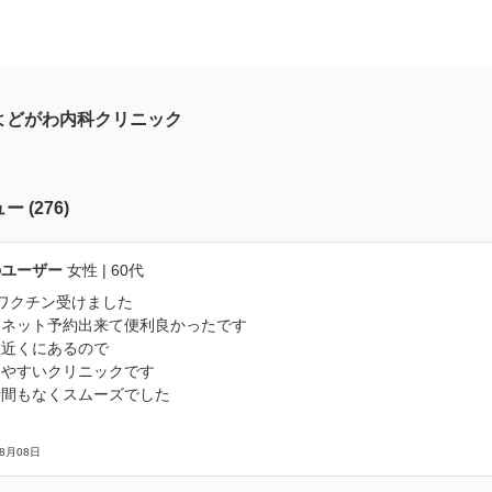
よどがわ内科クリニック
ュー
(
276
)
のユーザー
女性
| 60代
ワクチン受けました
もネット予約出来て便利良かったです
駅近くにあるので
りやすいクリニックです
時間もなくスムーズでした
08月08日