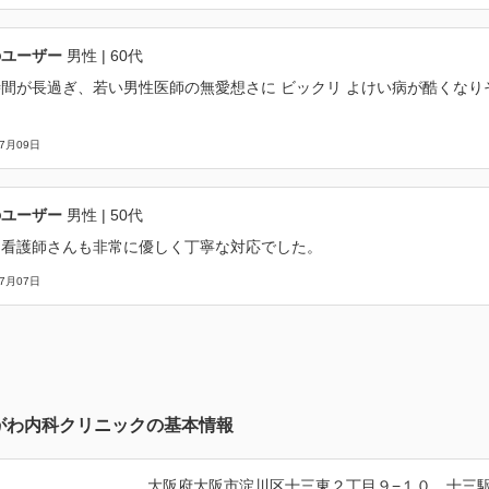
のユーザー
男性
| 60代
間が長過ぎ、若い男性医師の無愛想さに ビックリ よけい病が酷くな
07月09日
のユーザー
男性
| 50代
も看護師さんも非常に優しく丁寧な対応でした。
07月07日
がわ内科クリニックの基本情報
大阪府大阪市淀川区十三東２丁目９−１０　十三