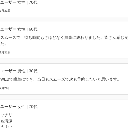
のユーザー
女性
| 70代
07月31日
のユーザー
女性
| 60代
もスムーズで 待ち時間もさほどなく無事に終わりました。皆さん感じ
した。
07月31日
のユーザー
男性
| 30代
もWEBで簡単にでき、当日もスムーズで次も予約したいと思います。
07月26日
のユーザー
女性
| 70代
キッチリ
室も清潔
もうまい