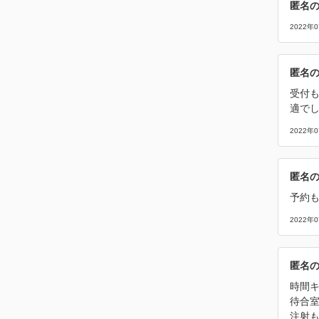
匿名
2022年
匿名
受付
適で
2022年
匿名
予約
2022年
匿名
時間
待合
注射