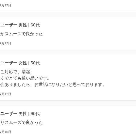
07月17日
のユーザー
男性
| 60代
なかスムーズで良かった
07月17日
のユーザー
女性
| 50代
なご対応で、清潔、
近くでとても通い易いです。
機会ありましたら、お世話になりたいと思っております。
07月12日
のユーザー
男性
| 90代
通りスムーズで良かった
07月10日