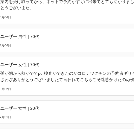
の案内を受け取ってから、ネットで予約がすぐに出来てとても助かりま
がとうございまた。
08月04日
のユーザー
男性
| 70代
08月04日
のユーザー
女性
| 70代
孫が朝から熱がでてpcr検査ができたのがコロナワクチンの予約者ギ
わざわざありがとうございましたて言われてこちらこそ迷惑かけたのぬ
08月02日
のユーザー
女性
| 20代
07月31日