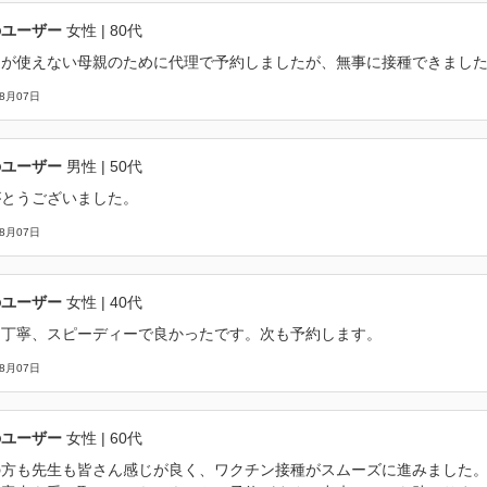
のユーザー
女性
| 80代
トが使えない母親のために代理で予約しましたが、無事に接種できまし
08月07日
のユーザー
男性
| 50代
がとうございました。
08月07日
のユーザー
女性
| 40代
も丁寧、スピーディーで良かったです。次も予約します。
08月07日
のユーザー
女性
| 60代
の方も先生も皆さん感じが良く、ワクチン接種がスムーズに進みました