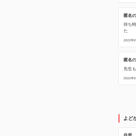
匿名
待ち時
た
2022年
匿名
先生
2022年
よど
住所