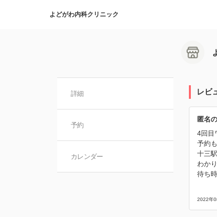
よどがわ内科クリニック
レビ
詳細
匿名
予約
4回目
予約
十三
カレンダー
わか
待ち
2022年