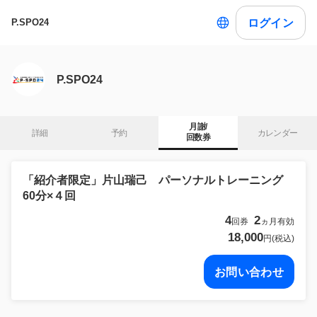
ログイン
P.SPO24
P.SPO24
月謝/

詳細
予約
カレンダー
回数券
「紹介者限定」片山瑞己 パーソナルトレーニング
60分×４回
4
2
回券
ヵ月有効
18,000
円(税込)
お問い合わせ