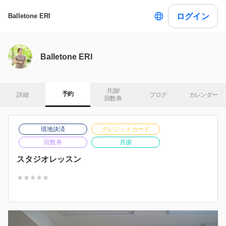
ログイン
Balletone ERI
Balletone ERI
月謝/

予約
詳細
ブログ
カレンダー
回数券
現地決済
クレジットカード
回数券
月謝
スタジオレッスン