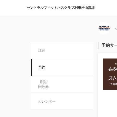
セントラルフィットネスクラブ24東松山高坂
予約サ
詳細
予約
月謝/

回数券
カレンダー