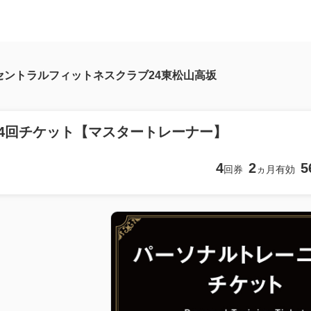
セントラルフィットネスクラブ24東松山高坂
×4回チケット【マスタートレーナー】
4
2
5
回券
ヵ月有効