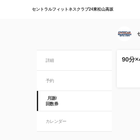
セントラルフィットネスクラブ24東松山高坂
90分
詳細
予約
月謝/

回数券
カレンダー