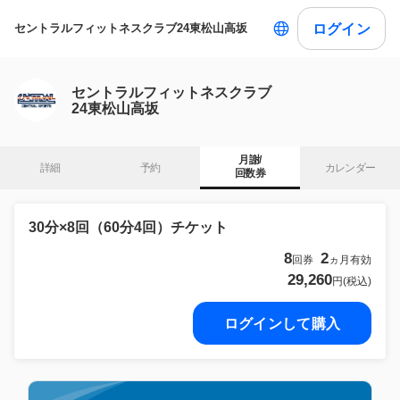
ログイン
セントラルフィットネスクラブ24東松山高坂
セントラルフィットネスクラブ
24東松山高坂
月謝/

詳細
予約
カレンダー
回数券
30分×8回（60分4回）チケット
8
2
回券
ヵ月有効
29,260
円(税込)
ログインして購入