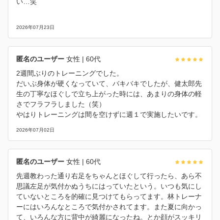
い…笑
2026年07月23日
匿名のユーザー
女性
| 60代
2週間ぶりのトレーニングでした。
だいぶ身体が硬くなっていて、バキバキでしたが、健太郎先
生の丁寧なほぐしで立ち上がった時には、あまりの身体の軽
さでフラフラしました（笑）
やはりトレーニングは間を空けずに週１で実施したいです。
2026年07月02日
匿名のユーザー
女性
| 60代
先週教わった通り右足をちゃんとほぐして行ったら、あら不
思議左足が気付かぬうちにはっていたという。いつも気にし
ていないところを的確に見つけてもらってます。林トレーナ
ーにはいろんなところで気付かされてます。また夏に向かっ
て、いろんな方に背中が綺麗になったね。とか顔がスッキリ