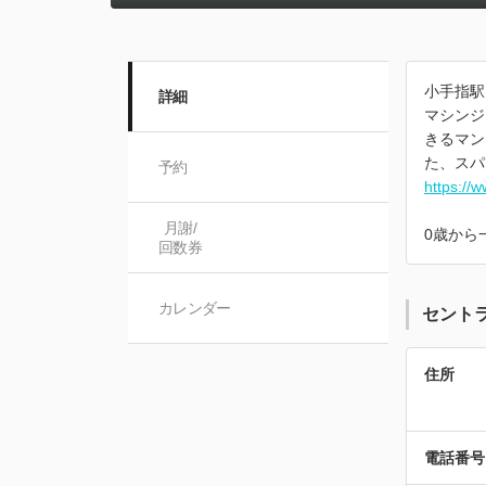
小手指駅
詳細
マシンジ
きるマン
た、スパ
予約
https://w
月謝/

0歳から
回数券
カレンダー
セント
住所
電話番号