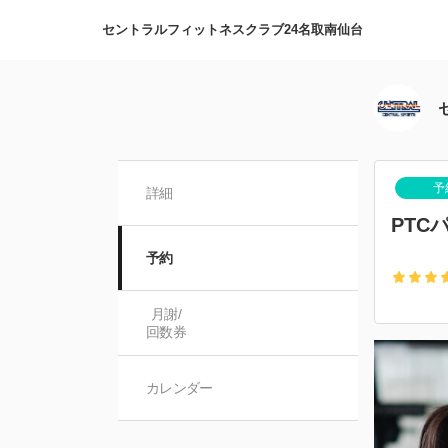
セントラルフィットネスクラブ24名取南仙台
予
詳細
PTC
予約
月謝/

回数券
カレンダー