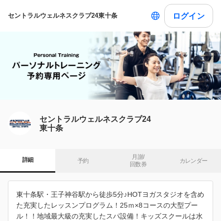
ログイン
セントラルウェルネスクラブ24東十条
セントラルウェルネスクラブ24
東十条
月謝/

詳細
予約
カレンダー
回数券
東十条駅・王子神谷駅から徒歩5分♪HOTヨガスタジオを含め
た充実したレッスンプログラム！25ｍ×8コースの大型プー
ル！！地域最大級の充実したスパ設備！キッズスクールは水