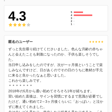
4.3
5
4
3
2
1
匿名のユーザー
ずっと先生喋り続けてくださいました。色んな月齢の赤ちゃ
んと会えたことも刺激になったのか、子供も楽しそうでし
た。
当日申し込みをしたのですが、次が一ヶ月後ということで楽
しみなんですけど、日があくのでその日のうちに教材が手元
に来ると良かったなぁと思いました。
これから楽しみです。
＊＊＊＊＊＊＊
2018年の5月から通い初めてそろそろ1年が経ちます。
習い始めた直後は、サインを習慣にするまで意識が必要でし
たけど、通い初めて2～3ヶ月後くらいに「おっぱい」と泣か
ずに教えてくれました。
今はテレビを見たり、外出したり絵本を見たりすると、「う