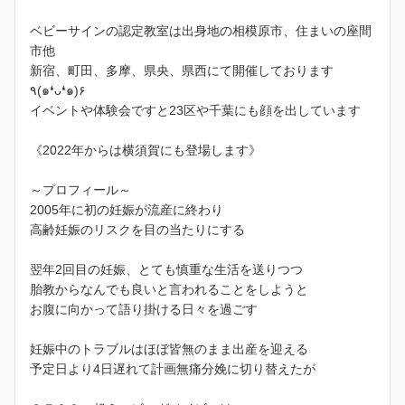
ベビーサインの認定教室は出身地の相模原市、住まいの座間
市他
新宿、町田、多摩、県央、県西にて開催しております
٩(๑❛ᴗ❛๑)۶
イベントや体験会ですと23区や千葉にも顔を出しています
《2022年からは横須賀にも登場します》
～プロフィール～
2005年に初の妊娠が流産に終わり
高齢妊娠のリスクを目の当たりにする
翌年2回目の妊娠、とても慎重な生活を送りつつ
胎教からなんでも良いと言われることをしようと
お腹に向かって語り掛ける日々を過ごす
妊娠中のトラブルはほぼ皆無のまま出産を迎える
予定日より4日遅れて計画無痛分娩に切り替えたが