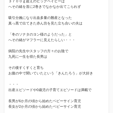
３７００ｇ超えのビッグベイビーは
へその緒を首に2巻きでなかなか出てこられず
吸引分娩になり出血多量の難産となった
真っ黒で出てきた赤ん坊を見た立ち合いの夫は
「冬のソナタのヨン様のようだった」と
へその緒がマフラーに見えたらしい・・・
病院の先生やスタッフの方々のお陰で
九死に一生を得た長男は
その後すくすくと育ち
お腹の中で聞いていたという「きんたろう」が大好き
・・・
出産エピソードや0歳児の子育てエピソードは満載で
長男が6か月の頃から始めたベビーサイン育児
長女が2か月の頃から始めたベビーサイン育児