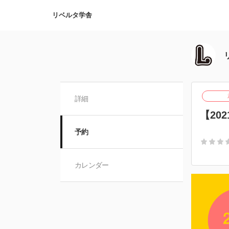
リベルタ学舎
詳細
【20
予約
カレンダー