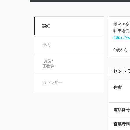
季節の変
詳細
駐車場完
https://
予約
0歳から
月謝/

回数券
セント
カレンダー
住所
電話番号
営業時間