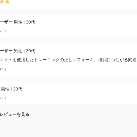
ーザー
男性
| 30代
26日
ーザー
男性
| 30代
エイトを使用したトレーニングの正しいフォーム、怪我につながる間違
25日
男性
| 30代
22日
レビューを見る