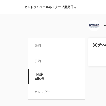
セントラルウェルネスクラブ慶應日吉
30分
詳細
予約
月謝/

回数券
カレンダー