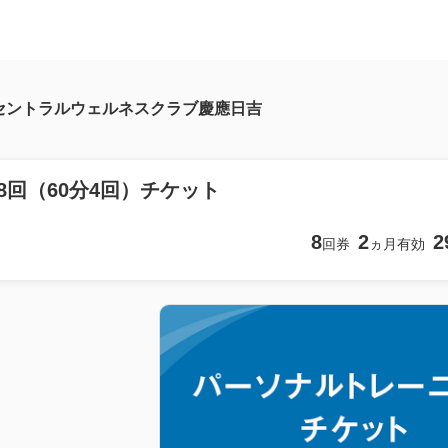
セントラルウェルネスクラブ慶應日吉
×8回（60分4回）チケット
8
2
2
回券
ヵ月有効