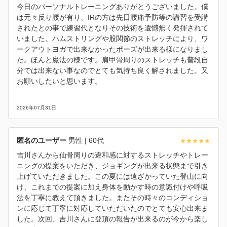
今日のパーソナルトレーニングありがとうございました。僕
は元々反り腰が有り、IRの方は先日腰痛予防等の講習を受講
されたとの事で練習代となりその技術を遺憾無く発揮されて
いました。ハムストリングや股関節のストレッチにより、ワ
ークアウトヨガで出来なかったポーズが出来る様になりまし
た。ほんと魔法の様です。肩甲骨周りのストレッチも普段自
分では出来ない事なのでとても気持ち良く解されました。又
お願いしたいと思います。
2026年07月31日
匿名のユーザー
男性
| 60代
吉川さんから仙骨周りの違和感に対するストレッチやトレー
ニングの提案をいただき、ジョギングが出来る状態まで引き
上げていただきました。この夏には遠ざかっていた登山に向
け、これまでの提案に加え身体を動かす時の意識付けや呼吸
法を丁寧に教えて頂きました。またその時々のコンディショ
ンに応じて丁寧に対応していただいたのでとても安心出来ま
した。次回、吉川さんに登頂の報告が出来るのが今から楽し