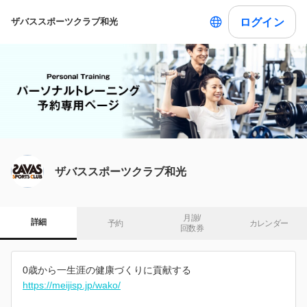
ログイン
ザバススポーツクラブ和光
ザバススポーツクラブ和光
月謝/

詳細
予約
カレンダー
回数券
0歳から一生涯の健康づくりに貢献する
https://meijisp.jp/wako/