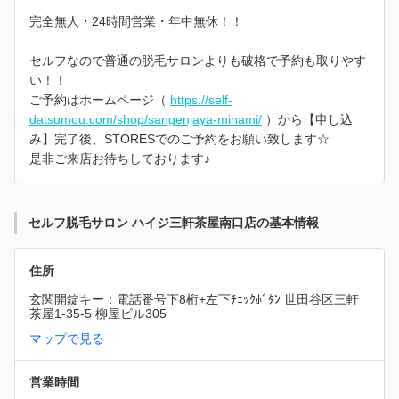
完全無人・24時間営業・年中無休！！
セルフなので普通の脱毛サロンよりも破格で予約も取りやす
い！！
ご予約はホームページ（
https://self-
datsumou.com/shop/sangenjaya-minami/
）から【申し込
み】完了後、STORESでのご予約をお願い致します☆
是非ご来店お待ちしております♪
セルフ脱毛サロン ハイジ三軒茶屋南口店の基本情報
住所
玄関開錠キー：電話番号下8桁+左下ﾁｪｯｸﾎﾞﾀﾝ 世田谷区三軒
茶屋1-35-5 柳屋ビル305
マップで見る
営業時間