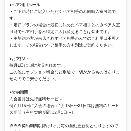
●ペア利用ルール
・ご予約時にご記入いただくペア相手のみ同時入室可能で
す。
・定額プランの場合は最初に決めたペア相手とのみペア入室
可能でペア相手を不特定に入れ替えることは禁止です。
・主契約の方が来店されずペア相手のみでのご利用は不可と
します。その場合はペア相手の方も別途ご契約ください。
●お支払い
毎月1日に自動決済されます。
この他にオプション料金など別途で一切かかるものはありま
せんのでご安心ください。
●契約期間
入会当月は先行無料サービス
例)1月15日に入会の場合：1月15日〜31日迄は無料のサービ
ス期間（有料契約期間は2月1日〜）
※※※契約期間以降は1ヶ月毎の自動更新制となりますので