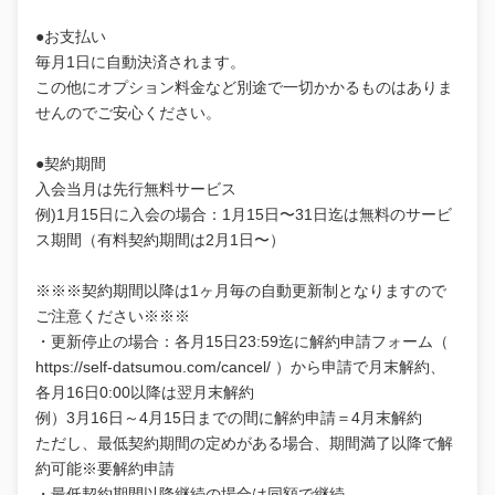
●お支払い
毎月1日に自動決済されます。
この他にオプション料金など別途で一切かかるものはありま
せんのでご安心ください。
●契約期間
入会当月は先行無料サービス
例)1月15日に入会の場合：1月15日〜31日迄は無料のサービ
ス期間（有料契約期間は2月1日〜）
※※※契約期間以降は1ヶ月毎の自動更新制となりますので
ご注意ください※※※
・更新停止の場合：各月15日23:59迄に解約申請フォーム（
https://self-datsumou.com/cancel/ ）から申請で月末解約、
各月16日0:00以降は翌月末解約
例）3月16日～4月15日までの間に解約申請＝4月末解約
ただし、最低契約期間の定めがある場合、期間満了以降で解
約可能※要解約申請
・最低契約期間以降継続の場合は同額で継続