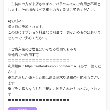
・主契約の方が来店されずペア相手のみでのご利用は不可と
します。その場合はペア相手の方も別途ご契約ください。
●お支払い
購入時に決済されます。
この他にオプション料金など別途で一切かかるものはありま
せんのでご安心ください。
※ご購入後のご返金はいかなる理由でも不可
※他店での利用不可
〓〓〓〓〓〓〓〓〓〓〓〓〓〓〓〓〓〓
利用規約：https://self-datsumou.com/terms/ （必ず一読くだ
さい）
※規約違反が発覚した際は罰金請求や通報の可能性もござい
ます
※プラン購入をもち利用規約に同意されたものとみなされま
す
〓〓〓〓〓〓〓〓〓〓〓〓〓〓〓〓〓〓
回数券