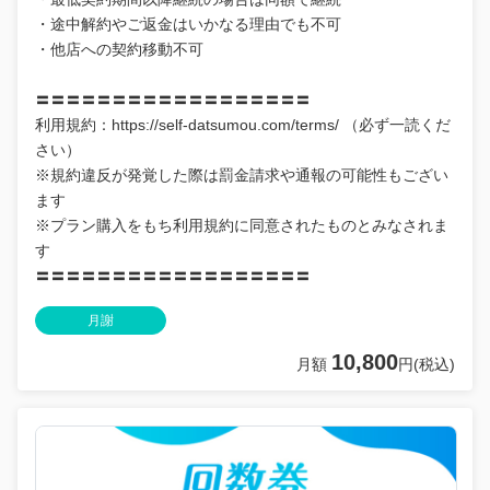
・途中解約やご返金はいかなる理由でも不可
・他店への契約移動不可
〓〓〓〓〓〓〓〓〓〓〓〓〓〓〓〓〓〓
利用規約：https://self-datsumou.com/terms/ （必ず一読くだ
さい）
※規約違反が発覚した際は罰金請求や通報の可能性もござい
ます
※プラン購入をもち利用規約に同意されたものとみなされま
す
〓〓〓〓〓〓〓〓〓〓〓〓〓〓〓〓〓〓
月謝
10,800
月額
円(税込)