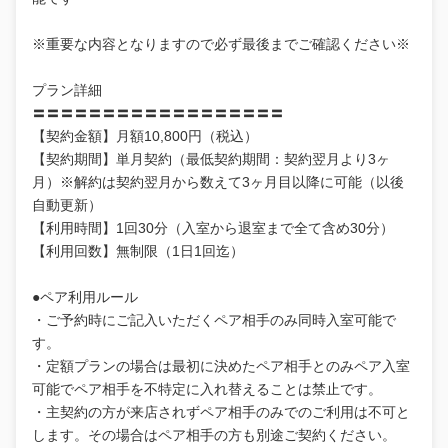
※重要な内容となりますので必ず最後までご確認ください※
プラン詳細
〓〓〓〓〓〓〓〓〓〓〓〓〓〓〓〓〓〓
【契約金額】月額10,800円（税込）
【契約期間】単月契約（最低契約期間：契約翌月より3ヶ
月）※解約は契約翌月から数えて3ヶ月目以降に可能（以後
自動更新）
【利用時間】1回30分（入室から退室まで全て含め30分）
【利用回数】無制限（1日1回迄）
●ペア利用ルール
・ご予約時にご記入いただくペア相手のみ同時入室可能で
す。
・定額プランの場合は最初に決めたペア相手とのみペア入室
可能でペア相手を不特定に入れ替えることは禁止です。
・主契約の方が来店されずペア相手のみでのご利用は不可と
します。その場合はペア相手の方も別途ご契約ください。