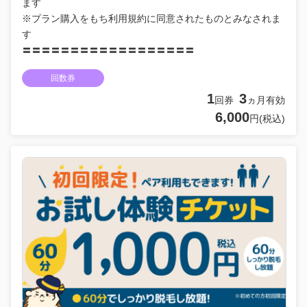
ます
※プラン購入をもち利用規約に同意されたものとみなされま
す
〓〓〓〓〓〓〓〓〓〓〓〓〓〓〓〓〓〓
回数券
1
3
回券
ヵ月有効
6,000
円(税込)