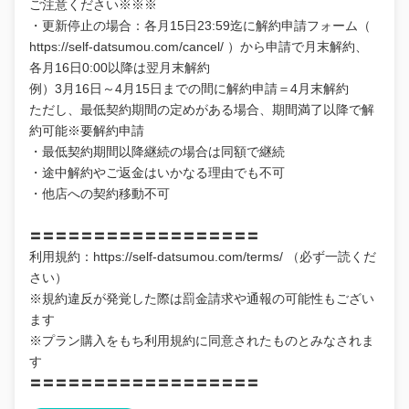
ご注意ください※※※
・更新停止の場合：各月15日23:59迄に解約申請フォーム（
https://self-datsumou.com/cancel/ ）から申請で月末解約、
各月16日0:00以降は翌月末解約
例）3月16日～4月15日までの間に解約申請＝4月末解約
ただし、最低契約期間の定めがある場合、期間満了以降で解
約可能※要解約申請
・最低契約期間以降継続の場合は同額で継続
・途中解約やご返金はいかなる理由でも不可
・他店への契約移動不可
〓〓〓〓〓〓〓〓〓〓〓〓〓〓〓〓〓〓
利用規約：https://self-datsumou.com/terms/ （必ず一読くだ
さい）
※規約違反が発覚した際は罰金請求や通報の可能性もござい
ます
※プラン購入をもち利用規約に同意されたものとみなされま
す
〓〓〓〓〓〓〓〓〓〓〓〓〓〓〓〓〓〓