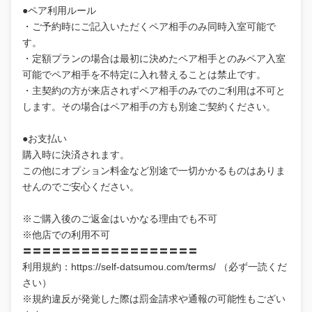
●ペア利用ルール
・ご予約時にご記入いただくペア相手のみ同時入室可能で
す。
・定額プランの場合は最初に決めたペア相手とのみペア入室
可能でペア相手を不特定に入れ替えることは禁止です。
・主契約の方が来店されずペア相手のみでのご利用は不可と
します。その場合はペア相手の方も別途ご契約ください。
●お支払い
購入時に決済されます。
この他にオプション料金など別途で一切かかるものはありま
せんのでご安心ください。
※ご購入後のご返金はいかなる理由でも不可
※他店での利用不可
〓〓〓〓〓〓〓〓〓〓〓〓〓〓〓〓〓〓
利用規約：https://self-datsumou.com/terms/ （必ず一読くだ
さい）
※規約違反が発覚した際は罰金請求や通報の可能性もござい