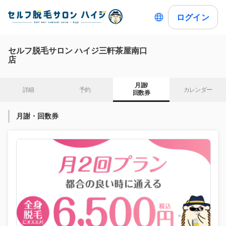
ログイン
セルフ脱毛サロン ハイジ三軒茶屋南口
店
月謝/

詳細
予約
カレンダー
回数券
月謝・回数券