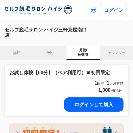
ログイン
セルフ脱毛サロン ハイジ三軒茶屋南口
店
月謝/

詳細
予約
カレンダー
回数券
お試し体験【60分】（ペア利用可）※初回限定
1
1
回券
ヵ月有効
1,000
円(税込)
ログインして購入