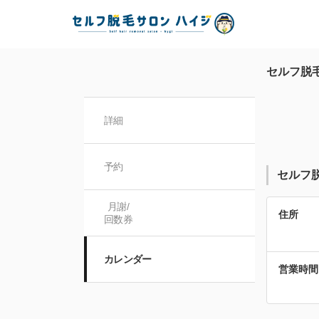
セルフ脱
詳細
予約
セルフ
月謝/

住所
回数券
カレンダー
営業時間