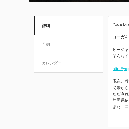
Yoga
詳細
ヨーガを
予約
ビージャ
そんなイ
カレンダー
http://yog
現在、教
従来から
ただ今施
静岡県伊
また、コ